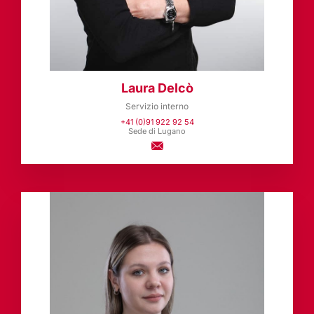
Laura Delcò
Servizio interno
+41 (0)91 922 92 54
Sede di Lugano