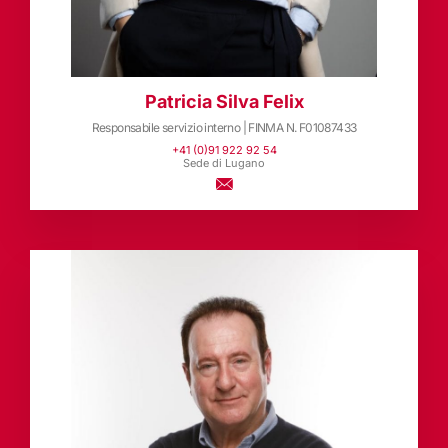
Patricia Silva Felix
Responsabile servizio interno | FINMA N. F01087433
+41 (0)91 922 92 54
Sede di Lugano