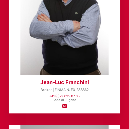
Jean-Luc Franchini
Broker | FINMA N. F01358862
+41 (0)79 625 07 65
Sede di Lugano