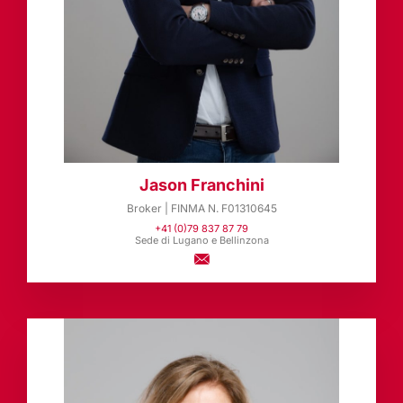
Jason Franchini
Broker | FINMA N. F01310645
+41 (0)79 837 87 79
Sede di Lugano e Bellinzona