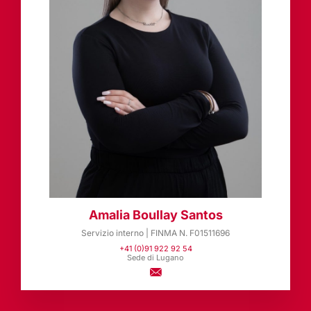
Amalia Boullay Santos
Servizio interno | FINMA N. F01511696
+41 (0)91 922 92 54
Sede di Lugano