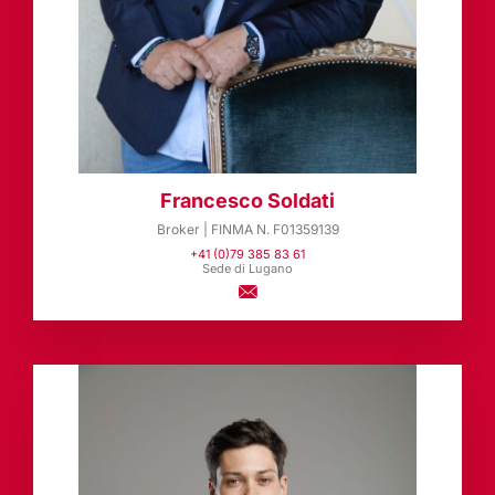
Francesco Soldati
Broker | FINMA N. F01359139
+41 (0)79 385 83 61
Sede di Lugano