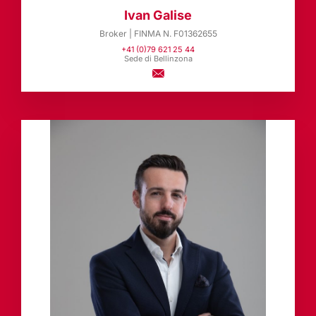
Ivan Galise
Broker | FINMA N. F01362655
+41 (0)79 621 25 44
Sede di Bellinzona