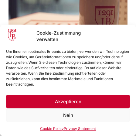
Cookie-Zustimmung
verwalten
Um Ihnen ein optimales Erlebnis zu bieten, verwenden wir Technologien
wie Cookies, um Geräteinformationen zu speichern und/oder darauf
Unsere Dienstleistungen
zuzugreifen. Wenn Sie diesen Technologien zustimmen, können wir
Daten wie das Surfverhalten oder eindeutige IDs auf dieser Website
Wir setzen jeden Tag alles daran, die Bedürfnisse unserer
verarbeiten. Wenn Sie Ihre Zustimmung nicht erteilen oder
Kunden mit Kompetenz, Transparenz und Engagement zu
zurückziehen, kann dies bestimmte Merkmale und Funktionen
beeinträchtigen.
erfüllen.
Weiter
Akzeptieren
Nein
Cookie Policy
Privacy Statement